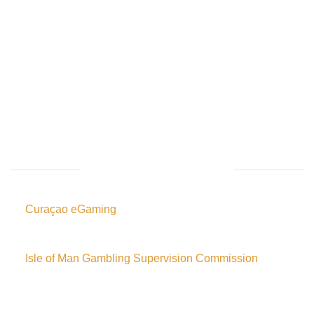
tel- FLY88 đăng nhập - Link Fly88
Cảnh báo: Cá cược có thể gây nghiện và ảnh hưởng tài
chính. Chỉ dành cho người trên 18 tuổi. Hãy chơi có trách
nhiệm. Khi tham gia cược hãy cược vừa phải với tài chính
đang có, Tránh để lại hậu quả cho bản thân, gia đình và xã
hội.
GIẤY PHÉP HOẠT ĐỘNG
Curaçao eGaming
Malta Gaming Authority
Isle of Man Gambling Supervision Commission
Gibraltar Gambling Commissioner
UK Gambling Commission