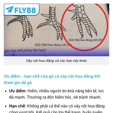
Vảy nội hoa đăng và các loại vảy khác
Ưu điểm – hạn chế của gà có vảy nội hoa đăng khi
tham gia đá gà
Ưu điểm:
Hiếm, nhiều người tin khả năng bền bỉ, lực
đá mạnh. Thường ra đòn hiểm hóc, né tránh nhanh.
Hạn chế:
Không phải cá thể nào có vảy nội hoa đăng
cũng vượt trội. Kết quả còn tùy thể trạng, huấn luyện.