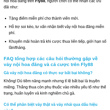
nội hoa đăng trên
Fly88
, người chơi có thể nhận các ưu
đãi như:
Tặng điểm miễn phí cho thành viên mới.
Hỗ trợ soi kèo, tư vấn nhận biết vảy nội hoa đăng miễn
phí.
Khuyến mãi hoàn trả khi cược thua liên tiếp, giới hạn số
lần/tháng.
FAQ tổng hợp các câu hỏi thường gặp về
vảy nội hoa đăng và cá cược trên Fly88
Gà vảy nội hoa đăng có thực sự bất bại không?
Không! Dù tiềm năng mạnh nhưng tỉ lệ bất bại là truyền
miệng. Thắng thua còn phụ thuộc vào nhiều yếu tố như thể
trạng, huấn luyện và kinh nghiệm chủ gà.
Có thể phân biệt vảy thật và vảy nhái qua dấu hiệu