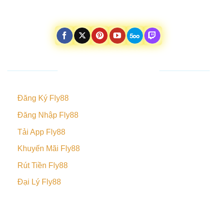
Philippine Amusement and Gaming Corporation
HỖ TRỢ KHÁCH HÀNG
Đăng Ký Fly88
Đăng Nhập Fly88
Tải App Fly88
Khuyến Mãi Fly88
Rút Tiền Fly88
Đại Lý Fly88