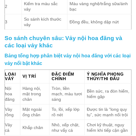
Kiểm tra màu sắc
Màu vàng nghệ/trắng sữa/ánh
2
vảy
bạc
So sánh kích thước
3
Đồng đều, không dập nứt
vảy
So sánh chuyên sâu: Vảy nội hoa đăng và
các loại vảy khác
Bảng tổng hợp phân biệt vảy nội hoa đăng với các loại
vảy nổi bật khác
LOẠI
ĐẶC ĐIỂM
Ý NGHĨA PHONG
VỊ TRÍ
VẢY
CHÍNH
THỦY/THI ĐẤU
Nội
Hàng nội,
Tròn, liền
Bền sức, ra đòn hiểm,
hoa
mặt trong
mạch, màu tươi
hiếm gặp
đăng
chân
sáng
Vảy
Mặt ngoài
To, lồi, xếp lớp
Được tin là “long quy
rồng
ống chân
rõ nét
tụ”, sức mạnh nổi trội
Vảy
Nhỏ, xếp chặt,
Chơi kỹ thuật, nguy
Khắp chân
cá
như vẩy cá
hiểm khi tiếp cận gần