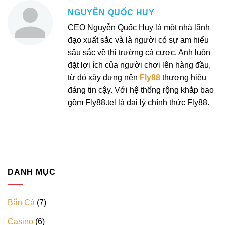
NGUYỄN QUỐC HUY
CEO Nguyễn Quốc Huy là một nhà lãnh
đạo xuất sắc và là người có sự am hiểu
sâu sắc về thị trường cá cược. Anh luôn
đặt lợi ích của người chơi lên hàng đầu,
từ đó xây dựng nên
Fly88
thương hiệu
đáng tin cậy. Với hệ thống rộng khắp bao
gồm Fly88.tel là đại lý chính thức Fly88.
DANH MỤC
Bắn Cá
(7)
Casino
(6)