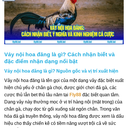
Vảy nội hoa đăng là gì? Cách nhận biết và
đặc điểm nhận dạng nổi bật
Vảy nội hoa đăng là gì? Nguồn gốc và vị trí xuất hiện
Vảy nội hoa đăng là tên gọi của một dạng vảy đặc biệt xuất
hiện chủ yếu ở chân gà chọi, được giới chơi đá gà, các
cược thủ lẫn bet thủ lâu năm tại
Fly88
đặc biệt quan tâm.
Dạng vảy này thường mọc ở vị trí hàng nội (mặt trong) của
chân gà, chạy dọc từ gối xuống sát ngón chân. Trong văn
hóa đá gà truyền thống, vảy nội hoa đăng được xem là dấu
hiệu cho thấy chiến kê có tiềm năng vượt trội cả về sức