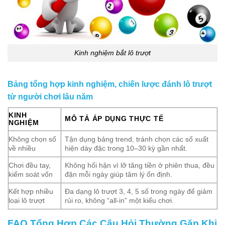
Kinh nghiệm bắt lô trượt
Bảng tổng hợp kinh nghiệm, chiến lược đánh lô trượt
từ người chơi lâu năm
KINH
MÔ TẢ ÁP DỤNG THỰC TẾ
NGHIỆM
Không chọn số
Tận dụng bảng trend, tránh chọn các số xuất
về nhiều
hiện dày đặc trong 10–30 kỳ gần nhất.
Chơi đều tay,
Không hối hận vì lỡ tăng tiền ở phiên thua, đều
kiểm soát vốn
đặn mỗi ngày giúp tâm lý ổn định.
Kết hợp nhiều
Đa dạng lô trượt 3, 4, 5 số trong ngày để giảm
loại lô trượt
rủi ro, không “all-in” một kiểu chơi.
FAQ Tổng Hợp Các Câu Hỏi Thường Gặp Khi