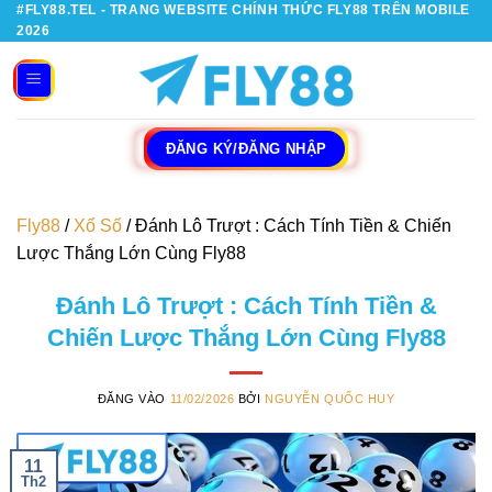
#FLY88.TEL - TRANG WEBSITE CHÍNH THỨC FLY88 TRÊN MOBILE
Bỏ
2026
qua
nội
dung
ĐĂNG KÝ/ĐĂNG NHẬP
Fly88
/
Xổ Số
/
Đánh Lô Trượt : Cách Tính Tiền & Chiến
Lược Thắng Lớn Cùng Fly88
Đánh Lô Trượt : Cách Tính Tiền &
Chiến Lược Thắng Lớn Cùng Fly88
ĐĂNG VÀO
11/02/2026
BỞI
NGUYỄN QUỐC HUY
11
Th2