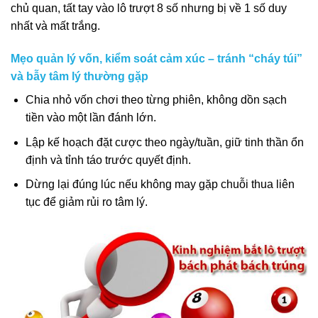
chủ quan, tất tay vào lô trượt 8 số nhưng bị về 1 số duy
nhất và mất trắng.
Mẹo quản lý vốn, kiểm soát cảm xúc – tránh “cháy túi”
và bẫy tâm lý thường gặp
Chia nhỏ vốn chơi theo từng phiên, không dồn sạch
tiền vào một lần đánh lớn.
Lập kế hoạch đặt cược theo ngày/tuần, giữ tinh thần ổn
định và tỉnh táo trước quyết định.
Dừng lại đúng lúc nếu không may gặp chuỗi thua liên
tục để giảm rủi ro tâm lý.