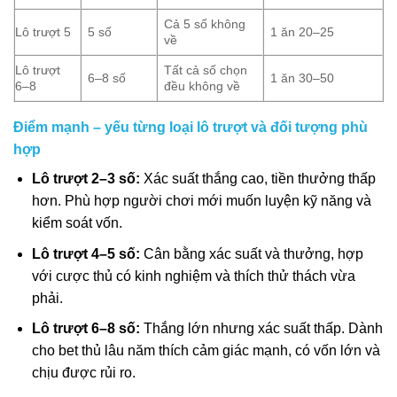
Cả 5 số không
Lô trượt 5
5 số
1 ăn 20–25
về
Lô trượt
Tất cả số chọn
6–8 số
1 ăn 30–50
6–8
đều không về
Điểm mạnh – yếu từng loại lô trượt và đối tượng phù
hợp
Lô trượt 2–3 số:
Xác suất thắng cao, tiền thưởng thấp
hơn. Phù hợp người chơi mới muốn luyện kỹ năng và
kiểm soát vốn.
Lô trượt 4–5 số:
Cân bằng xác suất và thưởng, hợp
với cược thủ có kinh nghiệm và thích thử thách vừa
phải.
Lô trượt 6–8 số:
Thắng lớn nhưng xác suất thấp. Dành
cho bet thủ lâu năm thích cảm giác mạnh, có vốn lớn và
chịu được rủi ro.