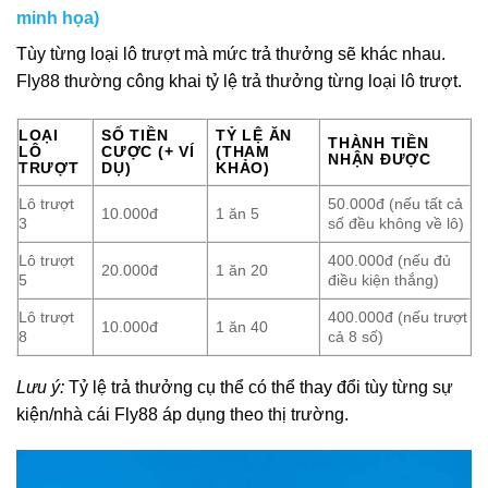
minh họa)
Tùy từng loại lô trượt mà mức trả thưởng sẽ khác nhau.
Fly88 thường công khai tỷ lệ trả thưởng từng loại lô trượt.
LOẠI
SỐ TIỀN
TỶ LỆ ĂN
THÀNH TIỀN
LÔ
CƯỢC (+ VÍ
(THAM
NHẬN ĐƯỢC
TRƯỢT
DỤ)
KHẢO)
Lô trượt
50.000đ (nếu tất cả
10.000đ
1 ăn 5
3
số đều không về lô)
Lô trượt
400.000đ (nếu đủ
20.000đ
1 ăn 20
5
điều kiện thắng)
Lô trượt
400.000đ (nếu trượt
10.000đ
1 ăn 40
8
cả 8 số)
Lưu ý:
Tỷ lệ trả thưởng cụ thể có thể thay đổi tùy từng sự
kiện/nhà cái Fly88 áp dụng theo thị trường.