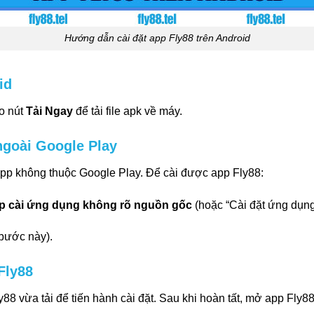
Hướng dẫn cài đặt app Fly88 trên Android
id
ào nút
Tải Ngay
để tải file apk về máy.
ngoài Google Play
app không thuộc Google Play. Để cài được app Fly88:
p cài ứng dụng không rõ nguồn gốc
(hoặc “Cài đặt ứng dụng
 bước này).
Fly88
y88 vừa tải để tiến hành cài đặt. Sau khi hoàn tất, mở app Fly88