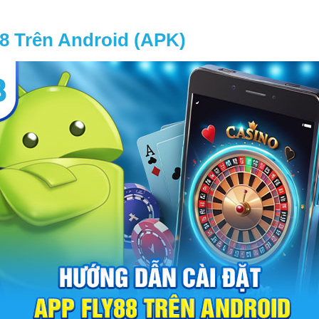
8 Trên Android (APK)