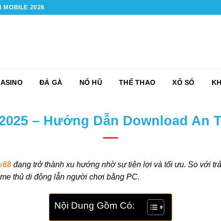
Link không chặn Fly8
N MOBILE 2026
ASINO
ĐÁ GÀ
NỔ HŨ
THỂ THAO
XỔ SỐ
KH
t 2025 – Hướng Dẫn Download An T
y88
đang trở thành xu hướng nhờ sự tiện lợi và tối ưu. So với tr
ame thủ di động lẫn người chơi bằng PC.
Nội Dung Gồm Có: