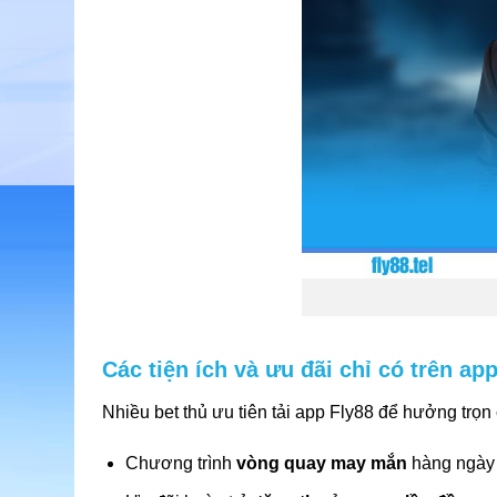
Các tiện ích và ưu đãi chỉ có trên ap
Nhiều bet thủ ưu tiên tải app Fly88 để hưởng trọn 
Chương trình
vòng quay may mắn
hàng ngày 