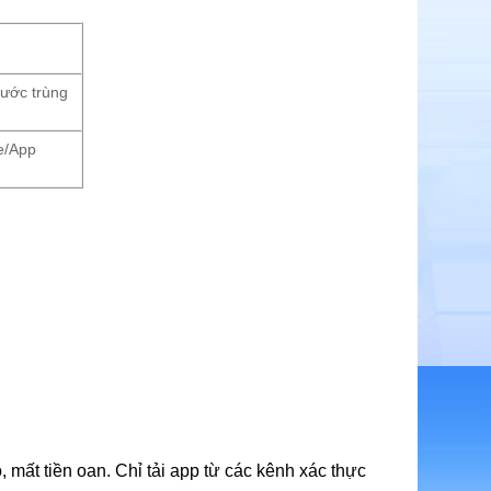
thước trùng
re/App
 mất tiền oan. Chỉ tải app từ các kênh xác thực