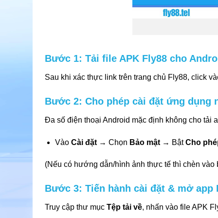
Bước 1: Tải file APK Fly88 cho Andro
Sau khi xác thực link trên trang chủ Fly88, click v
Bước 2: Cho phép cài đặt ứng dụng 
Đa số điện thoại Android mặc định không cho tải 
Vào
Cài đặt
→ Chọn
Bảo mật
→ Bật
Cho phé
(Nếu có hướng dẫn/hình ảnh thực tế thì chèn vào
Bước 3: Tiến hành cài đặt & mở app 
Truy cập thư mục
Tệp tải về
, nhấn vào file APK Fl