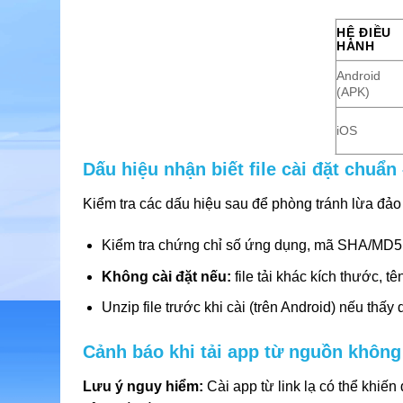
HỆ ĐIỀU
HÀNH
Android
(APK)
iOS
Dấu hiệu nhận biết file cài đặt chuẩn
Kiểm tra các dấu hiệu sau để phòng tránh lừa đảo 
Kiểm tra chứng chỉ số ứng dụng, mã SHA/MD5 tr
Không cài đặt nếu:
file tải khác kích thước, tê
Unzip file trước khi cài (trên Android) nếu thấ
Cảnh báo khi tải app từ nguồn không
Lưu ý nguy hiểm:
Cài app từ link lạ có thể khiến