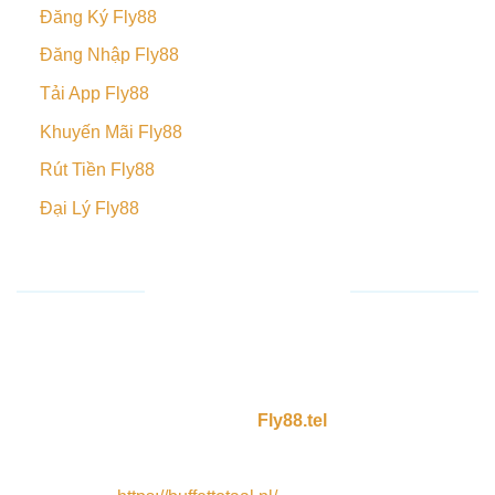
Đăng Ký Fly88
Đăng Nhập Fly88
Tải App Fly88
Khuyến Mãi Fly88
Rút Tiền Fly88
Đại Lý Fly88
THÔNG TIN LIÊN HỆ
Tên pháp nhân đầy đủ:
Fly88 Entertainment Group
Ltd.
Thương Hiệu
: Fly88.com (
Fly88.tel
đại lý chính thức)
Open - Closed: 24h every day.