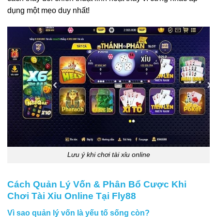
dụng một mẹo duy nhất!
Lưu ý khi chơi tài xỉu online
Cách Quản Lý Vốn & Phân Bổ Cược Khi
Chơi Tài Xỉu Online Tại Fly88
Vì sao quản lý vốn là yếu tố sống còn?