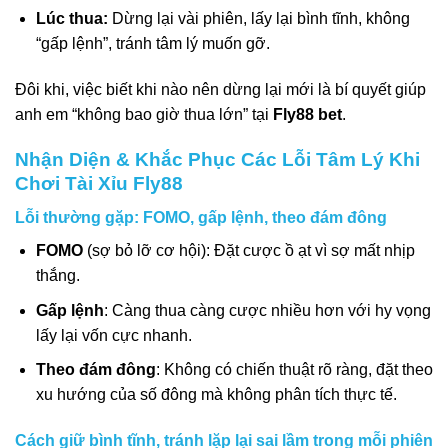
Lúc thua:
Dừng lại vài phiên, lấy lại bình tĩnh, không
“gấp lệnh”, tránh tâm lý muốn gỡ.
Đôi khi, việc biết khi nào nên dừng lại mới là bí quyết giúp
anh em “không bao giờ thua lớn” tại
Fly88 bet
.
Nhận Diện & Khắc Phục Các Lỗi Tâm Lý Khi
Chơi Tài Xỉu Fly88
Lỗi thường gặp: FOMO, gấp lệnh, theo đám đông
FOMO
(sợ bỏ lỡ cơ hội): Đặt cược ồ ạt vì sợ mất nhịp
thắng.
Gấp lệnh
: Càng thua càng cược nhiều hơn với hy vọng
lấy lại vốn cực nhanh.
Theo đám đông
: Không có chiến thuật rõ ràng, đặt theo
xu hướng của số đông mà không phân tích thực tế.
Cách giữ bình tĩnh, tránh lặp lại sai lầm trong mỗi phiên