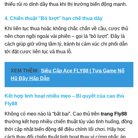
thiểu rủi ro dính dây thua khi thị trường biến động mạnh.
4. Chiến thuật “Bỏ lượt” hạn chế thua dây
Khi liên tục thua hoặc không chắc chắn về cầu, cược thủ
nên chọn ngồi ngoài vài phiên – gọi là “bỏ lượt”. Đây là
cách giúp giữ vững tâm lý, tránh bị cảm xúc chi phối dẫn
tới đặt cược liên tục và thua lỗ.
XEM THÊM:
Siêu Cấp Ace FLY88 | Tựa Game Nổ
Hũ Đầy Hấp Dẫn
Kết hợp linh hoạt nhiều mẹo – Bí quyết của cao thủ
Fly88
Không có mẹo nào là “bất bại”. Cao thủ trên
trang Fly88
thường kết hợp nhiều chiến thuật tùy vào tình huống, đồng
thời cập nhật biến động để điều chỉnh lối chơi. Hãy học
cách thay đổi chiến thuật linh hoạt thay vì cứng nhắc áp