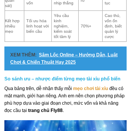
quan
ro
vốn
nhịp thắng
tục
sát)
Yêu cầu
Cao thủ,
Kết hợp
Tối ưu hóa
kinh
vốn ổn
nhiều
linh hoạt với
nghiệm,
70%+
định, biết
mẹo
biến cầu
kiểm soát
quản lý
tốt tâm lý
cược
XEM THÊM:
Sâm Lốc Online – Hướng Dẫn, Luật
Chơi & Chiến Thuật Hay 2025
So sánh ưu – nhược điểm từng mẹo tài xỉu phổ biến
Qua bảng trên, dễ nhận thấy mỗi
mẹo chơi tài xỉu
đều có
mặt mạnh, giới hạn riêng. Anh em nên chọn phương pháp
phù hợp dựa vào giai đoạn chơi, mức vốn và khả năng
đọc cầu tại
trang chủ Fly88
.