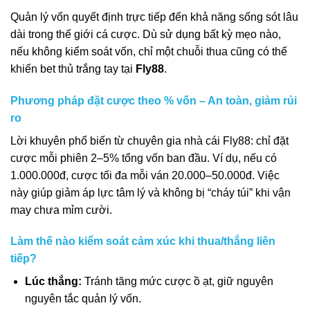
Quản lý vốn quyết định trực tiếp đến khả năng sống sót lâu
dài trong thế giới cá cược. Dù sử dụng bất kỳ mẹo nào,
nếu không kiểm soát vốn, chỉ một chuỗi thua cũng có thể
khiến bet thủ trắng tay tại
Fly88
.
Phương pháp đặt cược theo % vốn – An toàn, giảm rủi
ro
Lời khuyên phổ biến từ chuyên gia nhà cái Fly88: chỉ đặt
cược mỗi phiên 2–5% tổng vốn ban đầu. Ví dụ, nếu có
1.000.000đ, cược tối đa mỗi ván 20.000–50.000đ. Việc
này giúp giảm áp lực tâm lý và không bị “cháy túi” khi vận
may chưa mỉm cười.
Làm thế nào kiểm soát cảm xúc khi thua/thắng liên
tiếp?
Lúc thắng:
Tránh tăng mức cược ồ ạt, giữ nguyên
nguyên tắc quản lý vốn.