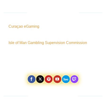
GIẤY PHÉP HOẠT ĐỘNG
Curaçao eGaming
Malta Gaming Authority
Isle of Man Gambling Supervision Commission
Gibraltar Gambling Commissioner
UK Gambling Commission
Philippine Amusement and Gaming Corporation
HỖ TRỢ KHÁCH HÀNG